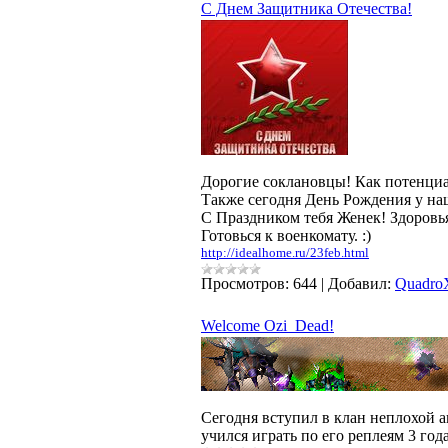
С Днем Защитника Отечества!
Дорогие соклановцы! Как потенциа
Также сегодня День Рождения у н
С Праздником тебя Женек! Здоровья,
Готовься к военкомату. :)
http://idealhome.ru/23feb.html
Просмотров:
644
|
Добавил:
Quadro
Welcome Ozi_Dead!
Сегодня вступил в клан неплохой а
учился играть по его реплеям 3 год