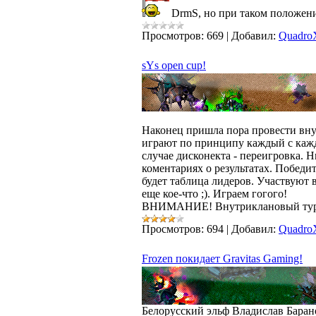
DrmS, но при таком положени
Просмотров:
669
|
Добавил:
Quadro
sYs open cup!
Наконец пришла пора провести вну
играют по принципу каждый с кажд
случае дисконекта - переигровка. 
коментариях о результатах. Победи
будет таблица лидеров. Участвуют в
еще кое-что ;). Играем гогого!
ВНИМАНИЕ! Внутриклановый турни
Просмотров:
694
|
Добавил:
Quadro
Frozen покидает Gravitas Gaming!
Белорусский эльф Владислав Барано