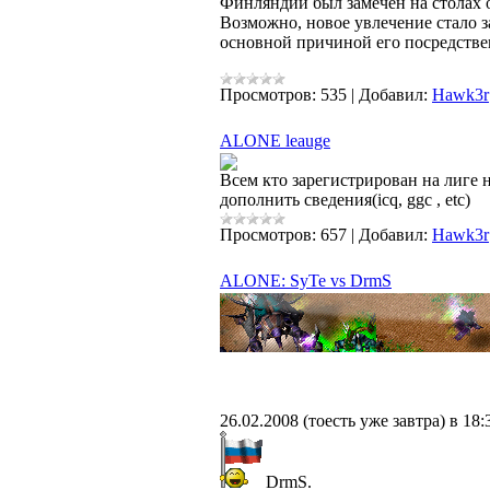
Финляндии был замечен на столах о
Возможно, новое увлечение стало за
основной причиной его посредстве
Просмотров:
535
|
Добавил:
Hawk3r
ALONE leauge
Всем кто зарегистрирован на лиге
дополнить сведения(icq, ggc , etc)
Просмотров:
657
|
Добавил:
Hawk3r
ALONE: SyTe vs DrmS
26.02.2008 (тоесть уже завтра) в 
DrmS.