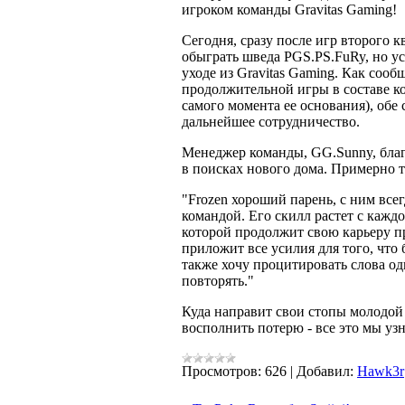
игроком команды Gravitas Gaming!
Сегодня, сразу после игр второго 
обыграть шведа PGS.PS.FuRy, но усту
уходе из Gravitas Gaming. Как соо
продолжительной игры в составе ко
самого момента ее основания), об
дальнейшее сотрудничество.
Менеджер команды, GG.Sunny, благо
в поисках нового дома. Примерно т
"Frozen хороший парень, с ним всег
командой. Его скилл растет с каждо
которой продолжит свою карьеру пр
приложит все усилия для того, что 
также хочу процитировать слова одн
повторять."
Куда направит свои стопы молодой 
восполнить потерю - все это мы уз
Просмотров:
626
|
Добавил:
Hawk3r