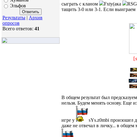
сыграть с кланом
Fxty(ака
RSG)
Эльфов
тащить 3-0 или 3-1. Если выиграем 
Результаты
|
Архив
опросов
Всего ответов:
41
[
В общем результат был предсказуем
нельзя. Будем менять основу. Еще и
игре у
sYs.z0mbi произошел д
даже не отвечал в личку... в общем 